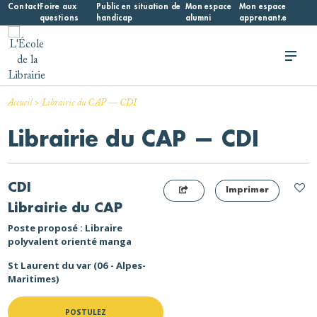
Skip
Contact
Foire aux
Public en situation de
Mon espace
Mon espace
questions
handicap
alumni
apprenant.e
to
content
L'École de la Librairie
L'École de la Librairie – INFL
>
Accueil
Librairie du CAP — CDI
Librairie du CAP — CDI
CDI
Imprimer
Librairie du CAP
Poste proposé : Libraire
polyvalent orienté manga
St Laurent du var (06 - Alpes-
Maritimes)
POSTULEZ