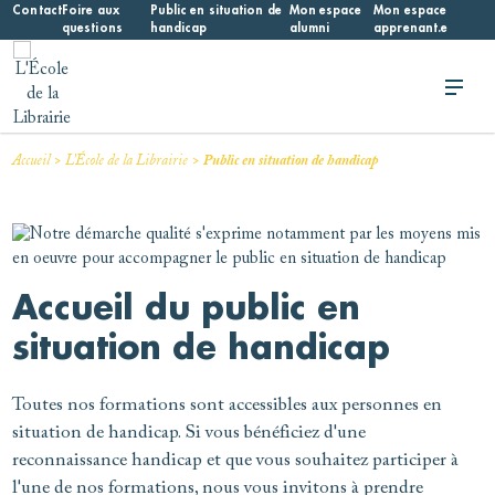
Skip
Contact
Foire aux
Public en situation de
Mon espace
Mon espace
questions
handicap
alumni
apprenant.e
to
content
L'École de la Librairie
L'École de la Librairie – INFL
>
>
Accueil
L’École de la Librairie
Public en situation de handicap
Accueil du public en
situation de handicap
Toutes nos formations sont accessibles aux personnes en
situation de handicap. Si vous bénéficiez d'une
reconnaissance handicap et que vous souhaitez participer à
l'une de nos formations, nous vous invitons à prendre