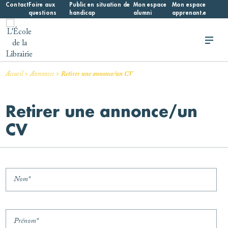
Skip
Contact
Foire aux
Public en situation de
Mon espace
Mon espace
questions
handicap
alumni
apprenant.e
to
content
L'École de la Librairie
L'École de la Librairie – INFL
>
>
Accueil
Annonces
Retirer une annonce/un CV
Retirer une annonce/un
CV