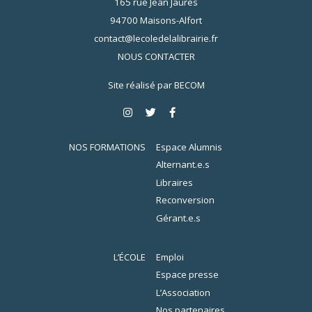
165 rue Jean Jaurès
94700 Maisons-Alfort
contact@lecoledelalibrairie.fr
NOUS CONTACTER
Site réalisé par
BECOM
NOS FORMATIONS
Espace Alumnis
Alternant.e.s
Libraires
Reconversion
Gérant.e.s
L’ÉCOLE
Emploi
Espace presse
L’Association
Nos partenaires