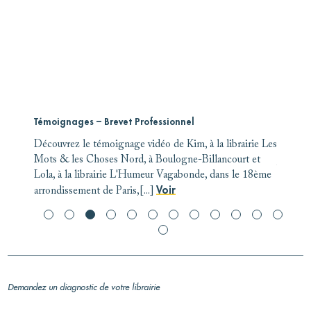
Témoignages – Brevet Professionnel
Richard
Découvrez le témoignage vidéo de Kim, à la librairie Les
Merci e
 Les
Mots & les Choses Nord, à Boulogne-Billancourt et
j'ai rep
 des
Lola, à la librairie L'Humeur Vagabonde, dans le 18ème
formatio
Voir
arrondissement de Paris,[...]
franchir
Demandez un diagnostic de votre librairie