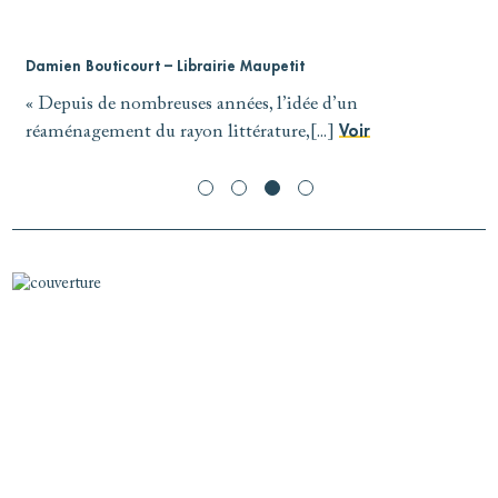
Damien Bouticourt – Librairie Maupetit
M
021]
« Depuis de nombreuses années, l’idée d’un
«
réaménagement du rayon littérature,[...]
Voir
V