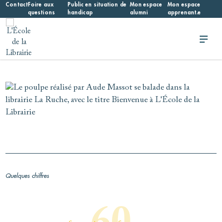
Skip
Contact
Foire aux
Public en situation de
Mon espace
Mon espace
questions
handicap
alumni
apprenant.e
to
content
L'École de la Librairie
L'École de la Librairie – INFL
Quelques chiffres