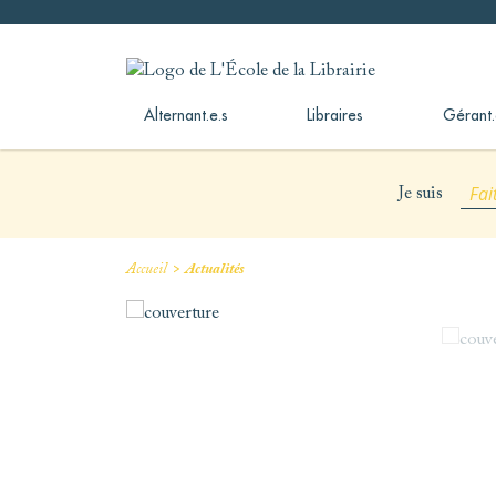
Skip
to
L'École de la Librairie
L'École de la Librairie – INFL
content
Alternant.e.s
Libraires
Gérant.
Fai
Je suis
>
Accueil
Actualités