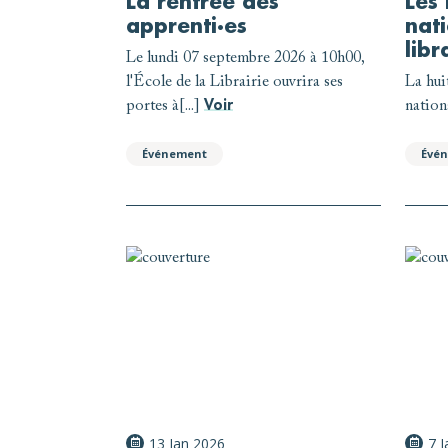
La rentrée des
Les
apprenti·es
nati
libr
Le lundi 07 septembre 2026 à 10h00,
l'École de la Librairie ouvrira ses
La hui
Voir
portes à[...]
nationa
Événement
Évé
13 Jan 2026
7 