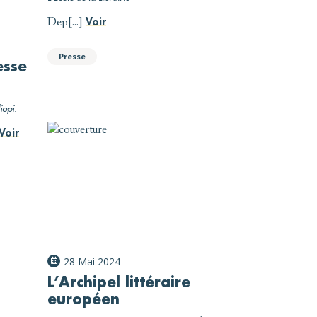
Voir
Dep[...]
Presse
esse
iopi.
Voir
28 Mai 2024
L’Archipel littéraire
européen