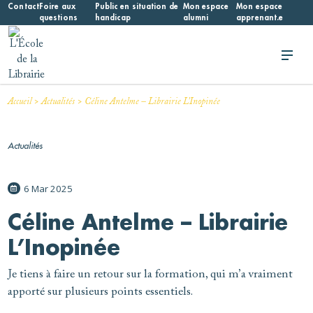
Skip
Contact
Foire aux
Public en situation de
Mon espace
Mon espace
questions
handicap
alumni
apprenant.e
to
content
L'École de la Librairie
L'École de la Librairie – INFL
>
>
Accueil
Actualités
Céline Antelme – Librairie L’Inopinée
Actualités
6 Mar 2025
Céline Antelme – Librairie
L’Inopinée
Je tiens à faire un retour sur la formation, qui m’a vraiment
apporté sur plusieurs points essentiels.