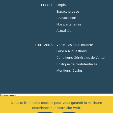
L’ÉCOLE
Emploi
Espace presse
L’Association
Nos partenaires
Actualités
UTILITAIRES
Votre avis nous importe
Foire aux questions
Conditions Générales de Vente
Politique de confidentialité
Mentions légales
Fermeture
er
L’École de la Librairie sera fermée du 1
au 16 août 2026 inclus. En
Nous utilisons des cookies pour vous garantir la meilleure
raison des congés, votre demande de devis sera traitée à partir du 31
expérience sur notre site web.
août 2026.