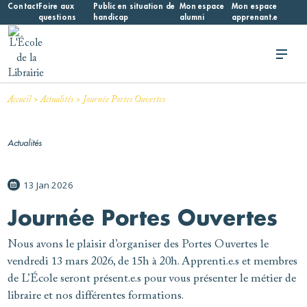
Skip
Contact
Foire aux
Public en situation de
Mon espace
Mon espace
questions
handicap
alumni
apprenant.e
to
content
L'École de la Librairie
L'École de la Librairie – INFL
>
>
Accueil
Actualités
Journée Portes Ouvertes
Actualités
13 Jan 2026
Journée Portes Ouvertes
Nous avons le plaisir d’organiser des Portes Ouvertes le
vendredi 13 mars 2026, de 15h à 20h. Apprenti.e.s et membres
de L’École seront présent.e.s pour vous présenter le métier de
libraire et nos différentes formations.