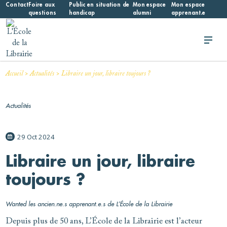
Skip
Contact
Foire aux
Public en situation de
Mon espace
Mon espace
questions
handicap
alumni
apprenant.e
to
content
L'École de la Librairie
L'École de la Librairie – INFL
>
>
Accueil
Actualités
Libraire un jour, libraire toujours ?
Actualités
29 Oct 2024
Libraire un jour, libraire
toujours ?
Wanted les ancien.ne.s apprenant.e.s de L’École de la Librairie
Depuis plus de 50 ans, L’École de la Librairie est l’acteur