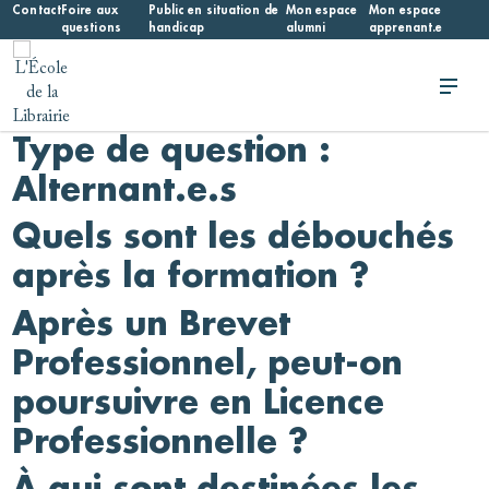
Skip
Contact
Foire aux
Public en situation de
Mon espace
Mon espace
questions
handicap
alumni
apprenant.e
to
content
L'École de la Librairie
L'École de la Librairie – INFL
Type de question :
Alternant.e.s
Quels sont les débouchés
après la formation ?
Après un Brevet
Professionnel, peut-on
poursuivre en Licence
Professionnelle ?