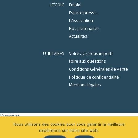
L’ÉCOLE
Emploi
Espace presse
L’Association
Nos partenaires
Actualités
UTILITAIRES
Votre avis nous importe
Foire aux questions
Conditions Générales de Vente
Politique de confidentialité
Mentions légales
Fermeture
er
L’École de la Librairie sera fermée du 1
au 16 août 2026 inclus. En
Nous utilisons des cookies pour vous garantir la meilleure
raison des congés, votre demande de devis sera traitée à partir du 31
expérience sur notre site web.
août 2026.