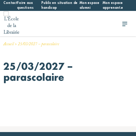
Skip
Contact
Foire aux
Public en situation de
Mon espace
Mon espace
questions
handicap
alumni
apprenant.e
to
content
L'École de la Librairie
L'École de la Librairie – INFL
>
Accueil
25/03/2027 – parascolaire
25/03/2027 –
parascolaire