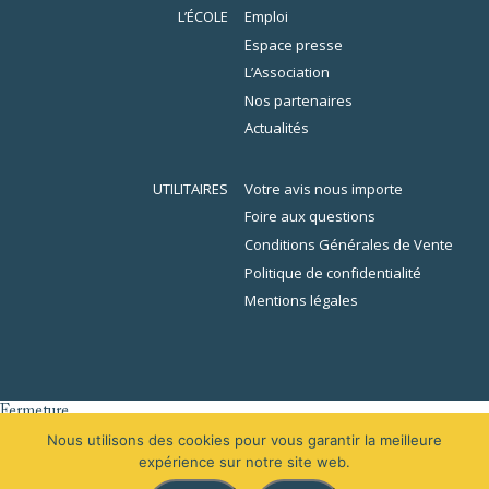
L’ÉCOLE
Emploi
Espace presse
L’Association
Nos partenaires
Actualités
UTILITAIRES
Votre avis nous importe
Foire aux questions
Conditions Générales de Vente
Politique de confidentialité
Mentions légales
Fermeture
er
L’École de la Librairie sera fermée du 1
au 16 août 2026 inclus. En
Nous utilisons des cookies pour vous garantir la meilleure
raison des congés, votre demande de devis sera traitée à partir du 31
expérience sur notre site web.
août 2026.