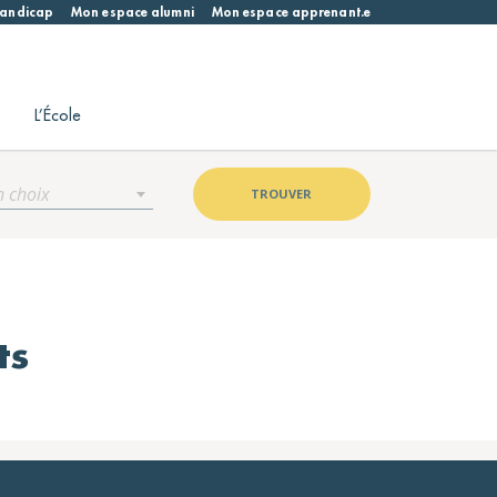
 handicap
Mon espace alumni
Mon espace apprenant.e
L’École
n choix
TROUVER
ts