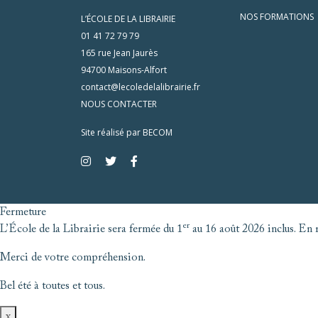
NOS FORMATIONS
L’ÉCOLE DE LA LIBRAIRIE
01 41 72 79 79
165 rue Jean Jaurès
94700 Maisons-Alfort
contact@lecoledelalibrairie.fr
NOUS CONTACTER
Site réalisé par
BECOM
Fermeture
er
L’École de la Librairie sera fermée du 1
au 16 août 2026 inclus. En r
Merci de votre compréhension.
Bel été à toutes et tous.
x