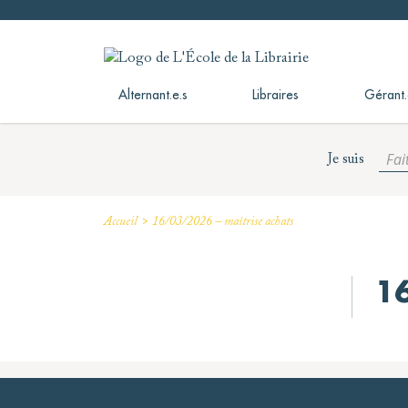
Skip
to
L'École de la Librairie
L'École de la Librairie – INFL
content
Alternant.e.s
Libraires
Gérant.
Fai
Je suis
>
Accueil
16/03/2026 – maîtrise achats
16