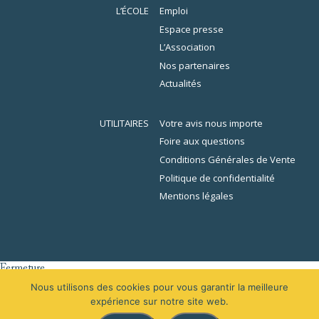
L’ÉCOLE
Emploi
Espace presse
L’Association
Nos partenaires
Actualités
UTILITAIRES
Votre avis nous importe
Foire aux questions
Conditions Générales de Vente
Politique de confidentialité
Mentions légales
Fermeture
er
L’École de la Librairie sera fermée du 1
au 16 août 2026 inclus. En
Nous utilisons des cookies pour vous garantir la meilleure
raison des congés, votre demande de devis sera traitée à partir du 31
expérience sur notre site web.
août 2026.