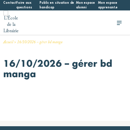
Skip
Contact
Foire aux
Public en situation de
Mon espace
Mon espace
questions
handicap
alumni
apprenant.e
to
content
L'École de la Librairie
L'École de la Librairie – INFL
>
Accueil
16/10/2026 – gérer bd manga
16/10/2026 – gérer bd
manga