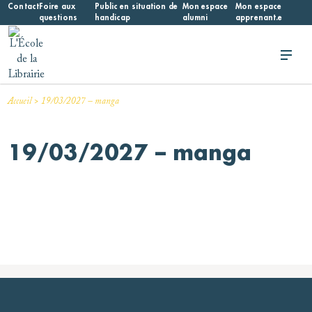
Skip
Contact
Foire aux
Public en situation de
Mon espace
Mon espace
questions
handicap
alumni
apprenant.e
to
content
L'École de la Librairie
L'École de la Librairie – INFL
>
Accueil
19/03/2027 – manga
19/03/2027 – manga