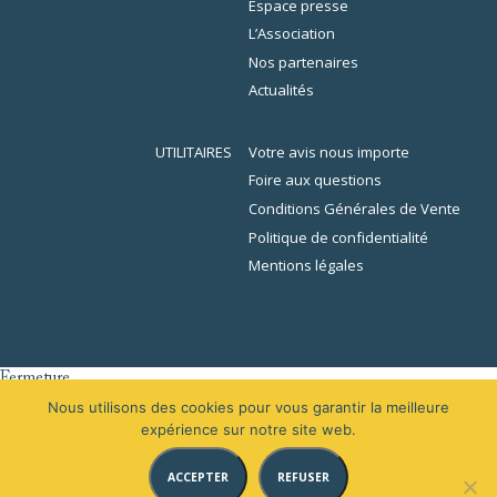
Espace presse
L’Association
Nos partenaires
Actualités
UTILITAIRES
Votre avis nous importe
Foire aux questions
Conditions Générales de Vente
Politique de confidentialité
Mentions légales
Fermeture
er
L’École de la Librairie sera fermée du 1
au 16 août 2026 inclus. En
Nous utilisons des cookies pour vous garantir la meilleure
raison des congés, votre demande de devis sera traitée à partir du 31
expérience sur notre site web.
août 2026.
ACCEPTER
REFUSER
Merci de votre compréhension.