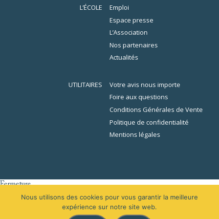
L’ÉCOLE
Emploi
Espace presse
L’Association
Nos partenaires
Actualités
UTILITAIRES
Votre avis nous importe
Foire aux questions
Conditions Générales de Vente
Politique de confidentialité
Mentions légales
Fermeture
er
L’École de la Librairie sera fermée du 1
au 16 août 2026 inclus. En
Nous utilisons des cookies pour vous garantir la meilleure
raison des congés, votre demande de devis sera traitée à partir du 31
expérience sur notre site web.
août 2026.