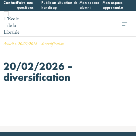
Skip
Contact
Foire aux
Public en situation de
Mon espace
Mon espace
questions
handicap
alumni
apprenant.e
to
content
L'École de la Librairie
L'École de la Librairie – INFL
>
Accueil
20/02/2026 – diversification
20/02/2026 –
diversification