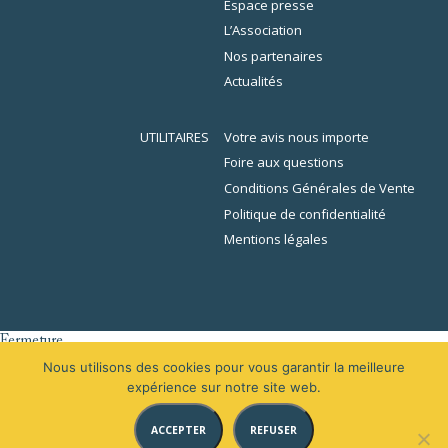
Espace presse
L’Association
Nos partenaires
Actualités
UTILITAIRES
Votre avis nous importe
Foire aux questions
Conditions Générales de Vente
Politique de confidentialité
Mentions légales
Fermeture
er
L’École de la Librairie sera fermée du 1
au 16 août 2026 inclus. En
Nous utilisons des cookies pour vous garantir la meilleure
raison des congés, votre demande de devis sera traitée à partir du 31
expérience sur notre site web.
août 2026.
ACCEPTER
REFUSER
Merci de votre compréhension.