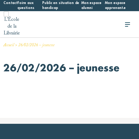
Skip
Contact
Foire aux
Public en situation de
Mon espace
Mon espace
questions
handicap
alumni
apprenant.e
to
content
L'École de la Librairie
L'École de la Librairie – INFL
>
Accueil
26/02/2026 – jeunesse
26/02/2026 – jeunesse