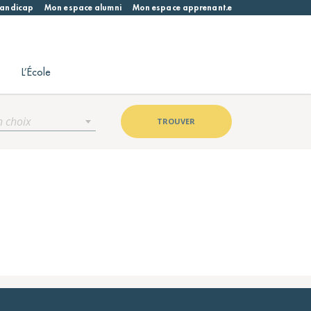
 handicap
Mon espace alumni
Mon espace apprenant.e
L’École
n choix
TROUVER