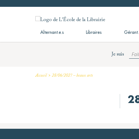
Skip
to
L'École de la Librairie
L'École de la Librairie – INFL
content
Alternant.e.s
Libraires
Gérant.
Fai
Je suis
>
Accueil
28/06/2027 – beaux arts
2