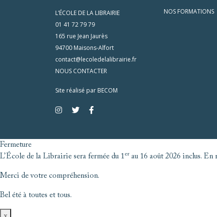
NOS FORMATIONS
L’ÉCOLE DE LA LIBRAIRIE
01 41 72 79 79
165 rue Jean Jaurès
94700 Maisons-Alfort
contact@lecoledelalibrairie.fr
NOUS CONTACTER
Site réalisé par
BECOM
Fermeture
er
L’École de la Librairie sera fermée du 1
au 16 août 2026 inclus. En r
Merci de votre compréhension.
Bel été à toutes et tous.
x