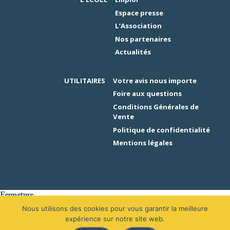
Espace presse
L’Association
Nos partenaires
Actualités
UTILITAIRES
Votre avis nous importe
Foire aux questions
Conditions Générales de
Vente
Politique de confidentialité
Mentions légales
Fermeture
er
L’École de la Librairie sera fermée du 1
au 16 août 2026 inclus. En
Nous utilisons des cookies pour vous garantir la meilleure
raison des congés, votre demande de devis sera traitée à partir du 31
expérience sur notre site web.
août 2026.