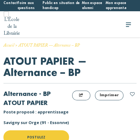
Skip
Contact
Foire aux
Public en situation de
Mon espace
Mon espace
questions
handicap
alumni
apprenant.e
to
content
L'École de la Librairie
L'École de la Librairie – INFL
>
Accueil
ATOUT PAPIER — Alternance – BP
ATOUT PAPIER —
Alternance – BP
Alternance - BP
Imprimer
ATOUT PAPIER
Poste proposé : apprentissage
Savigny sur Orge (91 - Essonne)
POSTULEZ