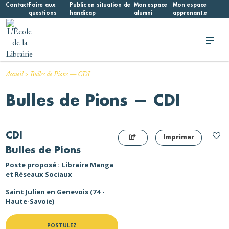
Skip
Contact
Foire aux
Public en situation de
Mon espace
Mon espace
questions
handicap
alumni
apprenant.e
to
content
L'École de la Librairie
L'École de la Librairie – INFL
>
Accueil
Bulles de Pions — CDI
Bulles de Pions — CDI
CDI
Imprimer
Bulles de Pions
Poste proposé : Libraire Manga
et Réseaux Sociaux
Saint Julien en Genevois (74 -
Haute-Savoie)
POSTULEZ