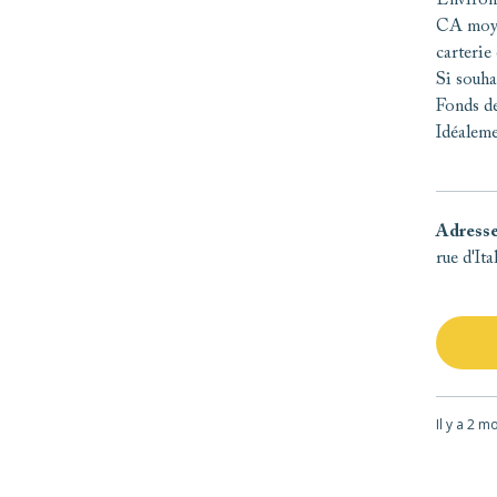
Environ 
CA moyen
carterie
Si souha
Fonds de
Idéaleme
Adress
rue d'It
Il y a 2 m