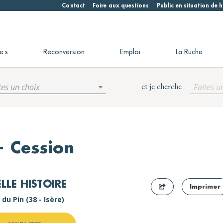
Contact
Foire aux questions
Public en situation de
e.s
Reconversion
Emploi
La Ruche
tes un choix
Faites u
et je cherche
— Cession
ELLE HISTOIRE
Imprimer
du Pin (38 - Isère)