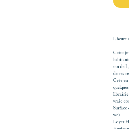
L’heure 
Cette jo
habitant
mn de Ly
de ses re
Crée en
quelques
librairie
vraie co
Surface 
wc)
Loyer HT