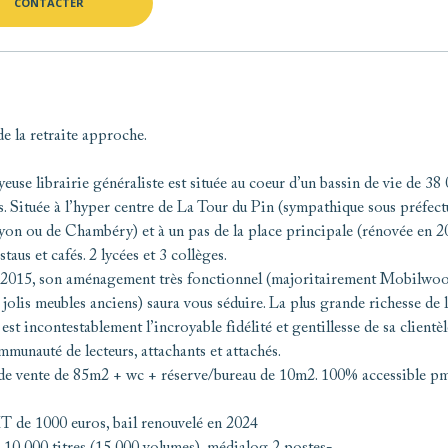
CONTACTER
de la retraite approche.
yeuse librairie généraliste est située au coeur d’un bassin de vie de 38
s. Située à l’hyper centre de La Tour du Pin (sympathique sous préfect
on ou de Chambéry) et à un pas de la place principale (rénovée en 2
staus et cafés. 2 lycées et 3 collèges.
 2015, son aménagement très fonctionnel (majoritairement Mobilwoo
 jolis meubles anciens) saura vous séduire. La plus grande richesse de 
 est incontestablement l’incroyable fidélité et gentillesse de sa clientè
mmunauté de lecteurs, attachants et attachés.
de vente de 85m2 + wc + réserve/bureau de 10m2. 100% accessible pm
 de 1000 euros, bail renouvelé en 2024