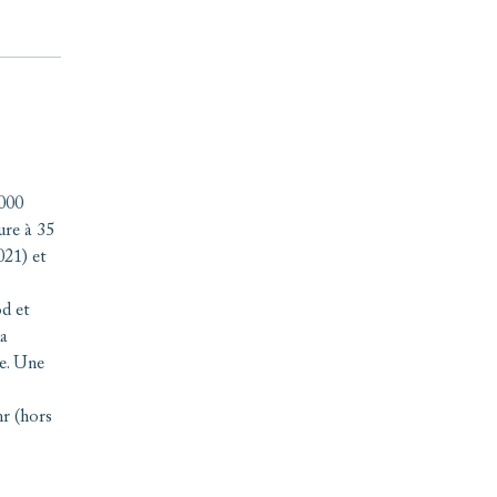
 000
ure à 35
021) et
d et
la
le. Une
r (hors