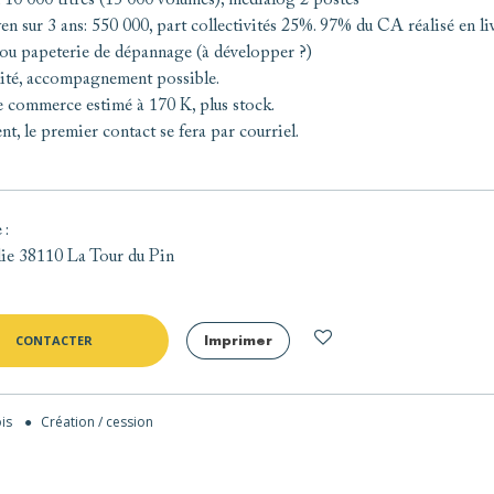
10 000 titres (15 000 volumes), médialog 2 postes-
 sur 3 ans: 550 000, part collectivités 25%. 97% du CA réalisé en li
 ou papeterie de dépannage (à développer ?)
ité, accompagnement possible.
 commerce estimé à 170 K, plus stock.
nt, le premier contact se fera par courriel.
e
:
alie 38110 La Tour du Pin
CONTACTER
Imprimer
ois
●
Création / cession