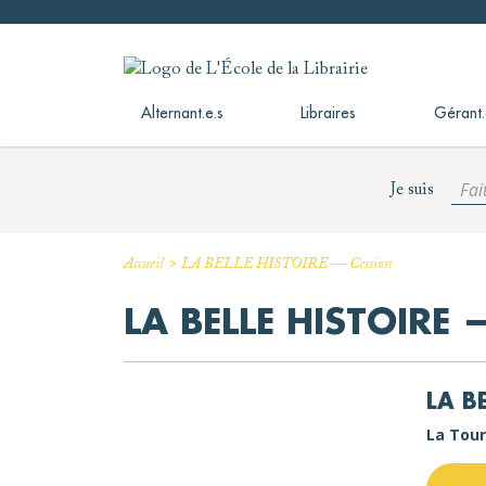
Skip
to
L'École de la Librairie
L'École de la Librairie – INFL
content
Alternant.e.s
Libraires
Gérant.
Fai
Je suis
>
Accueil
LA BELLE HISTOIRE — Cession
LA BELLE HISTOIRE 
LA B
La Tour 