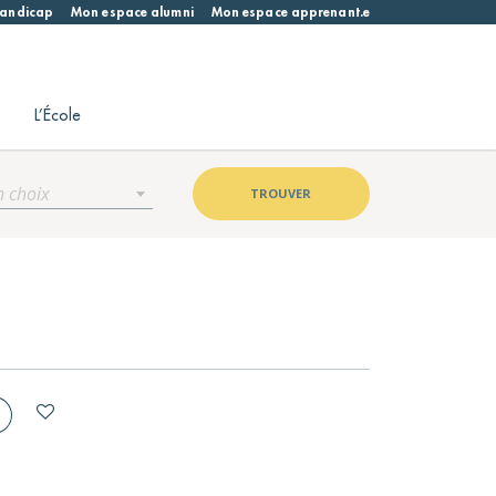
 handicap
Mon espace alumni
Mon espace apprenant.e
L’École
n choix
TROUVER