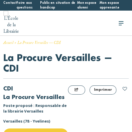
Skip
Contact
Foire aux
Public en situation de
Mon espace
Mon espace
questions
handicap
alumni
apprenant.e
to
content
L'École de la Librairie
L'École de la Librairie – INFL
>
Accueil
La Procure Versailles — CDI
La Procure Versailles —
CDI
CDI
Imprimer
La Procure Versailles
Poste proposé : Responsable de
la librairie Versailles
Versailles (78 - Yvelines)