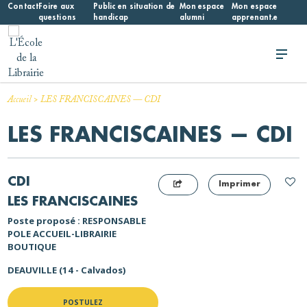
Skip
Contact
Foire aux
Public en situation de
Mon espace
Mon espace
questions
handicap
alumni
apprenant.e
to
content
L'École de la Librairie
L'École de la Librairie – INFL
>
Accueil
LES FRANCISCAINES — CDI
LES FRANCISCAINES — CDI
CDI
Imprimer
LES FRANCISCAINES
Poste proposé : RESPONSABLE
POLE ACCUEIL-LIBRAIRIE
BOUTIQUE
DEAUVILLE (14 - Calvados)
POSTULEZ