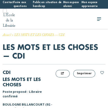
Skip
Contact
Foire aux
Public en situation de
Mon espace
Mon espace
questions
handicap
alumni
apprenant.e
to
content
L'École de la Librairie
L'École de la Librairie – INFL
>
Accueil
LES MOTS ET LES CHOSES — CDI
LES MOTS ET LES CHOSES
— CDI
CDI
Imprimer
LES MOTS ET LES
CHOSES
Poste proposé : Libraire
confirmé
BOULOGNE BILLANCOURT (92 -