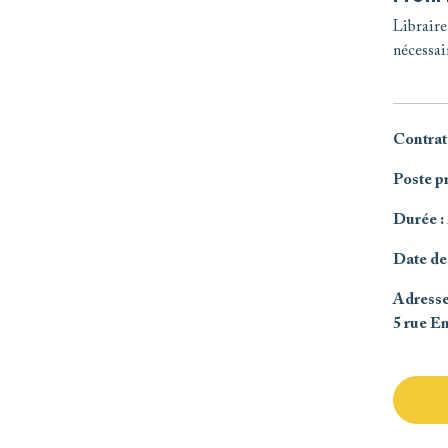
Libraire
nécessai
Contrat
Poste p
Durée
:
Date de
Adress
5 rue E