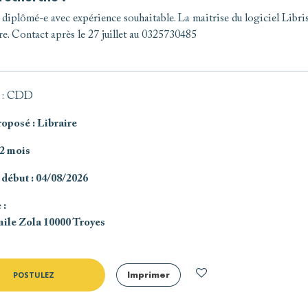
 diplômé-e avec expérience souhaitable. La maitrise du logiciel Libris
re. Contact après le 27 juillet au 0325730485
: CDD
roposé
: Libraire
 2 mois
 début
: 04/08/2026
e
:
mile Zola 10000 Troyes
POSTULEZ
Imprimer