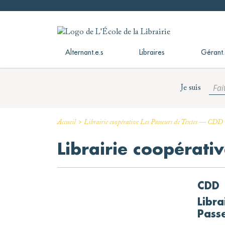
Skip
to
L'École de la Librairie
L'École de la Librairie – INFL
content
Alternant.e.s
Libraires
Gérant.
Fai
Je suis
>
Accueil
Librairie coopérative Les Passeurs de Textes — CDD
Librairie coopérati
CDD
Libra
Pass