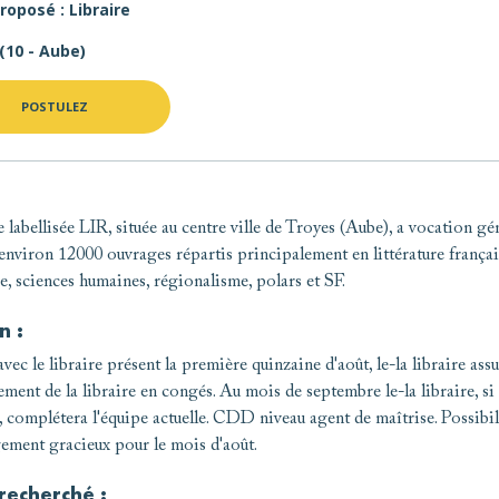
roposé : Libraire
(10 - Aube)
POSTULEZ
e labellisée LIR, située au centre ville de Troyes (Aube), a vocation gén
environ 12000 ouvrages répartis principalement en littérature françai
e, sciences humaines, régionalisme, polars et SF.
n :
avec le libraire présent la première quinzaine d'août, le-la libraire assu
ment de la libraire en congés. Au mois de septembre le-la libraire, si i
, complétera l'équipe actuelle. CDD niveau agent de maîtrise. Possibil
ement gracieux pour le mois d'août.
 recherché :