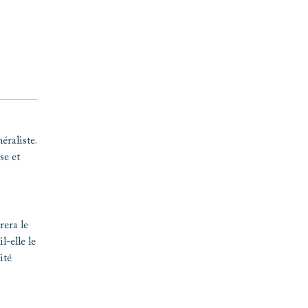
éraliste.
se et
rera le
l-elle le
ité