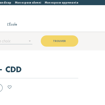
 handicap
Mon espace alumni
Mon espace apprenant.e
L’École
n choix
TROUVER
 — CDD