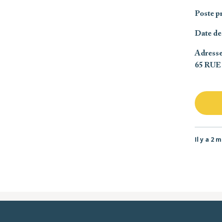
Poste p
Date de
Adress
65 RU
Il y a 2 