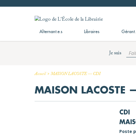
Skip
to
L'École de la Librairie
L'École de la Librairie – INFL
content
Alternant.e.s
Libraires
Gérant.
Fai
Je suis
>
Accueil
MAISON LACOSTE — CDI
MAISON LACOSTE —
CDI
MAIS
Poste p