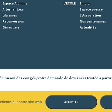
Espace Alumnis
L’ÉCOLE
Emploi
Alternant.e.s
Espace presse
Libraires
L’Association
Reconversion
Nos partenaires
Gérant.e.s
Actualités
En raison des congés, votre demande de devis sera traitée à partir
périence sur notre site web.
ACCEPTER