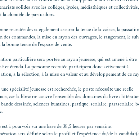
nne recrutée devra contribuer au développement des ventes en constr
enariats solides avec les collèges, lycées, médiathèques et collectivités,
t la clientèle de particuliers.
nne recrutée devra également assurer la tenue de la caisse, la passatio
n des commandes, la mise en rayon des ouvrages, le rangement, le suiv
t la bonne tenue de l’espace de vente.
ntion particulière sera portée au rayon jeunesse, qui est amené à être
é et étendu. La personne recrutée participera donc activement à
sation, à la sélection, à la mise en valeur et au développement de ce ra
une spécialité jeunesse est recherchée, le poste nécessite une réelle
ce, car la librairie couvre l’ensemble des domaines du livre : littératur
, bande dessinée, sciences humaines, pratique, scolaire, parascolaire, b
c.
 est à pourvoir sur une base de 38,5 heures par semaine.
ération sera définie selon le profil et l’expérience du/de la candidat(e