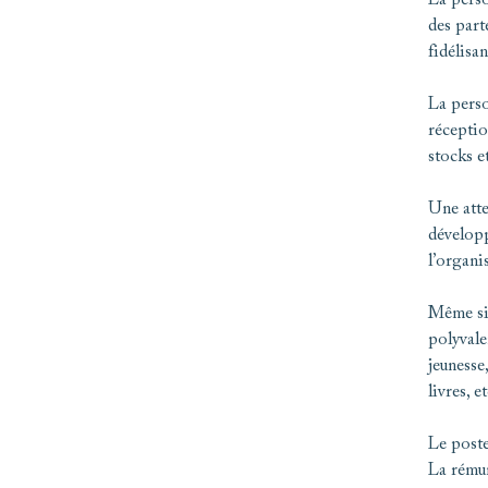
La perso
des part
fidélisan
La perso
réceptio
stocks e
Une atte
développ
l’organi
Même si 
polyvalen
jeunesse
livres, et
Le poste
La rémun