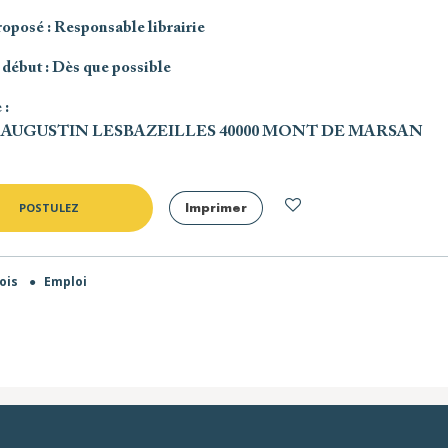
roposé
: Responsable librairie
 début
: Dès que possible
e
:
E AUGUSTIN LESBAZEILLES 40000 MONT DE MARSAN
POSTULEZ
Imprimer
mois
●
Emploi