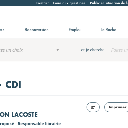
Contact
Foire aux questions
Public en situation de
e.s
Reconversion
Emploi
La Ruche
tes un choix
Faites u
et je cherche
 CDI
Imprimer
ON LACOSTE
roposé : Responsable librairie