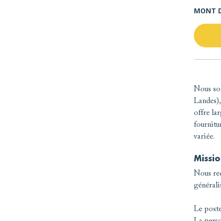
MONT D
Nous so
Landes),
offre lar
fournitu
variée.
Missio
Nous re
générali
Le poste