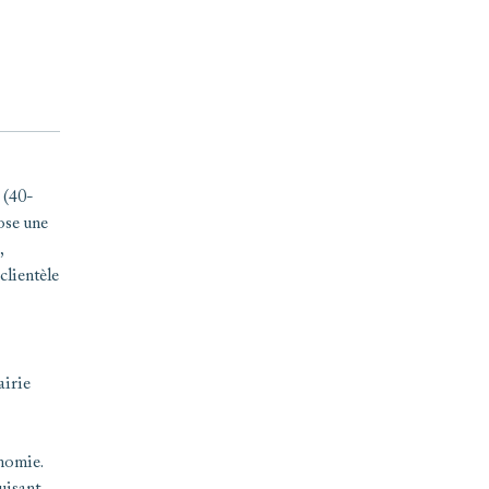
 (40-
ose une
,
clientèle
irie
onomie.