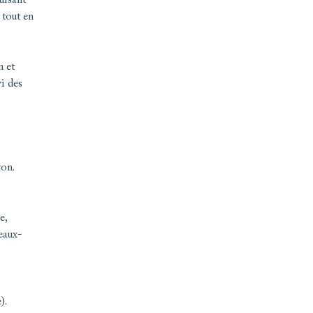
uisant
 tout en
n et
i des
yon.
e,
eaux-
).