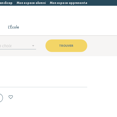
 handicap
Mon espace alumni
Mon espace apprenant.e
L’École
n choix
TROUVER