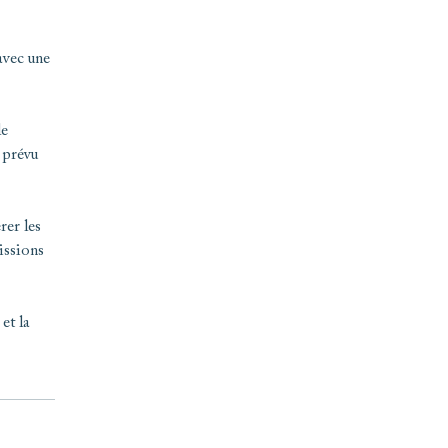
avec une
le
 prévu
rer les
issions
et la