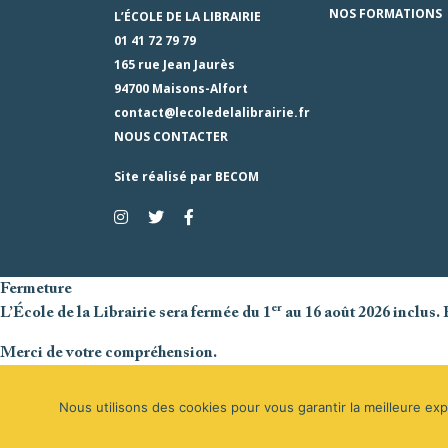
NOS FORMATIONS
L’ÉCOLE DE LA LIBRAIRIE
01 41 72 79 79
165 rue Jean Jaurès
94700 Maisons-Alfort
contact@lecoledelalibrairie.fr
NOUS CONTACTER
Site réalisé par
BECOM
Fermeture
er
L’École de la Librairie sera fermée du 1
au 16 août 2026 inclus. 
Merci de votre compréhension.
Bel été à toutes et tous.
Nous utilisons des cookies pour vous garantir la meilleure ex
x