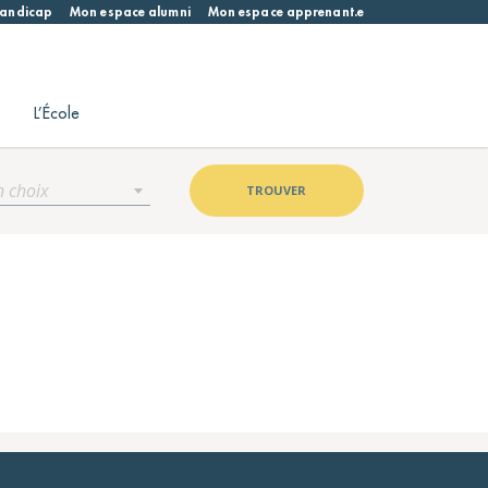
 handicap
Mon espace alumni
Mon espace apprenant.e
L’École
n choix
TROUVER