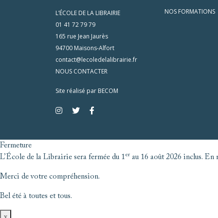
NOS FORMATIONS
L’ÉCOLE DE LA LIBRAIRIE
01 41 72 79 79
165 rue Jean Jaurès
94700 Maisons-Alfort
contact@lecoledelalibrairie.fr
NOUS CONTACTER
Site réalisé par
BECOM
Fermeture
er
L’École de la Librairie sera fermée du 1
au 16 août 2026 inclus. En r
Merci de votre compréhension.
Bel été à toutes et tous.
x