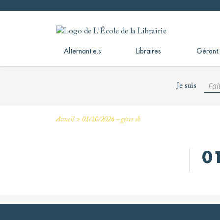
Skip
to
L'École de la Librairie
L'École de la Librairie – INFL
content
Alternant.e.s
Libraires
Gérant.
Fai
Je suis
>
Accueil
01/10/2026 – gérer sh
0