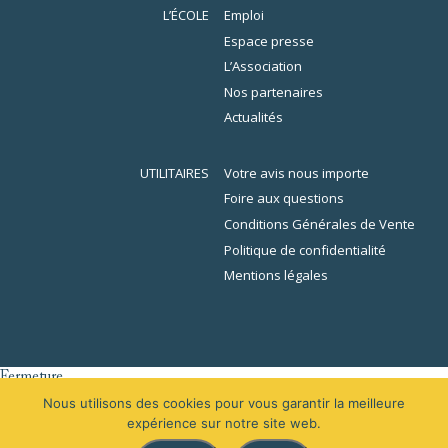
L’ÉCOLE
Emploi
Espace presse
L’Association
Nos partenaires
Actualités
UTILITAIRES
Votre avis nous importe
Foire aux questions
Conditions Générales de Vente
Politique de confidentialité
Mentions légales
Fermeture
er
L’École de la Librairie sera fermée du 1
au 16 août 2026 inclus. En
Nous utilisons des cookies pour vous garantir la meilleure
raison des congés, votre demande de devis sera traitée à partir du 31
expérience sur notre site web.
août 2026.