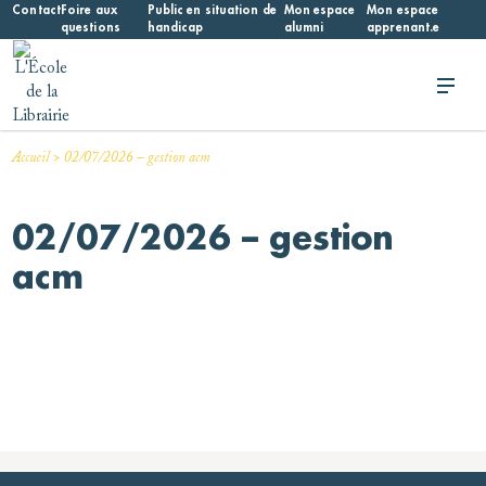
Skip
Contact
Foire aux
Public en situation de
Mon espace
Mon espace
questions
handicap
alumni
apprenant.e
to
content
L'École de la Librairie
L'École de la Librairie – INFL
>
Accueil
02/07/2026 – gestion acm
02/07/2026 – gestion
acm