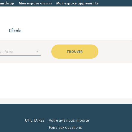
 handicap
Mon espace alumni
Mon espace apprenant.e
L’École
n choix
TROUVER
UTILITAIRES
Votre avis nous importe
Foire aux questions