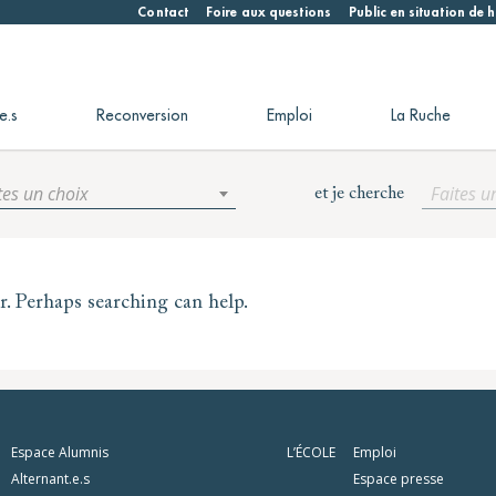
Contact
Foire aux questions
Public en situation de
e.s
Reconversion
Emploi
La Ruche
tes un choix
Faites u
et je cherche
or. Perhaps searching can help.
Espace Alumnis
L’ÉCOLE
Emploi
Alternant.e.s
Espace presse