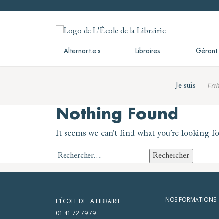
Skip
to
L'École de la Librairie
L'École de la Librairie – INFL
content
Alternant.e.s
Libraires
Gérant.
Fai
Je suis
Nothing Found
It seems we can’t find what you’re looking f
Rechercher :
NOS FORMATIONS
L’ÉCOLE DE LA LIBRAIRIE
01 41 72 79 79