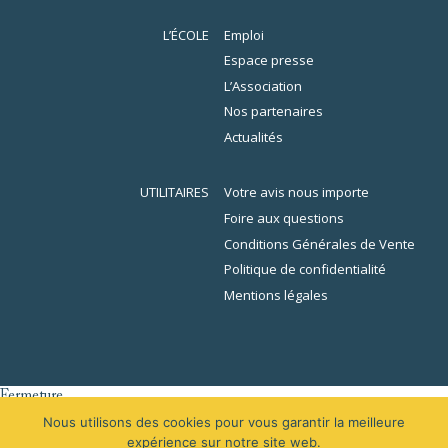
L’ÉCOLE
Emploi
Espace presse
L’Association
Nos partenaires
Actualités
UTILITAIRES
Votre avis nous importe
Foire aux questions
Conditions Générales de Vente
Politique de confidentialité
Mentions légales
Fermeture
er
L’École de la Librairie sera fermée du 1
au 16 août 2026 inclus. En
Nous utilisons des cookies pour vous garantir la meilleure
raison des congés, votre demande de devis sera traitée à partir du 31
expérience sur notre site web.