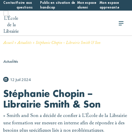
Skip
Contact
Foire aux
Public en situation de
Mon espace
Mon espace
questions
handicap
alumni
apprenant.e
to
content
L'École de la Librairie
L'École de la Librairie – INFL
>
>
Accueil
Actualités
Stéphanie Chopin – Librairie Smith & Son
Actualités
12 Juil 2024
Stéphanie Chopin –
Librairie Smith & Son
« Smith and Son a décidé de confier à L’École de la Librairie
une formation sur mesure en interne afin de répondre à des
besoins plus spécifiques liés à nos problématiques.