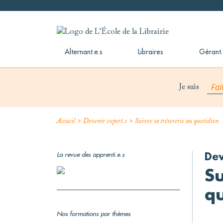
Skip
to
L'École de la Librairie
L'École de la Librairie – INFL
content
Alternant.e.s
Libraires
Gérant.
Fai
Je suis
>
>
Accueil
Devenir expert.e
Suivre sa trésorerie au quotidien
La revue des apprenti.e.s
Dev
Su
qu
Nos formations par thèmes