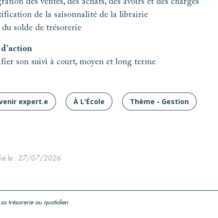
ration des ventes, des achats, des avoirs et des charges
ification de la saisonnalité de la librairie
 du solde de trésorerie
 d’action
ifier son suivi à court, moyen et long terme
venir expert.e
À L'École
Thème - Gestion
ié le : 27/07/2026
 sa trésorerie au quotidien