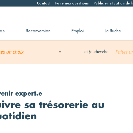
Contact
Foire aux questions
Public en situation de
e.s
Reconversion
Emploi
La Ruche
tes un choix
Faites u
et je cherche
enir expert.e
ivre sa trésorerie au
otidien