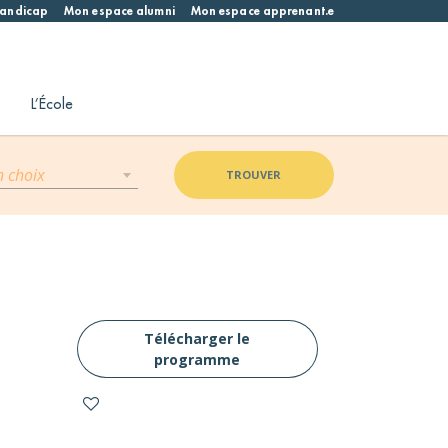
 handicap
Mon espace alumni
Mon espace apprenant.e
L’École
n choix
TROUVER
Télécharger le
programme