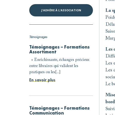
J'ADHÈRE À L'ASSOCIATION
La s
Poids
Déla
Saiso
Témoignages
Marg
Témoignages – Formations
Les 
Assortiment
Diffé
« Enrichissante, échanges précieux
Les 
entre libraires qui valident les
Les d
pratiques ou les[...]
soci
En savoir plus
Le b
Mise
bord
Témoignages – Formations
Suiv
Communication