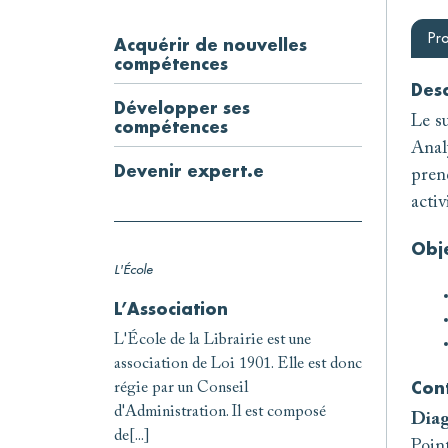
Pr
Acquérir de nouvelles
compétences
Desc
Développer ses
Le su
compétences
Analy
Devenir expert.e
pren
activ
Obje
L'École
L’Association
L'École de la Librairie est une
association de Loi 1901. Elle est donc
régie par un Conseil
Con
d'Administration. Il est composé
Diag
de[...]
Point