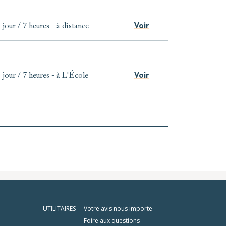
Voir
 jour / 7 heures
-
à distance
Voir
 jour / 7 heures
-
à L'École
UTILITAIRES
Votre avis nous importe
Foire aux questions