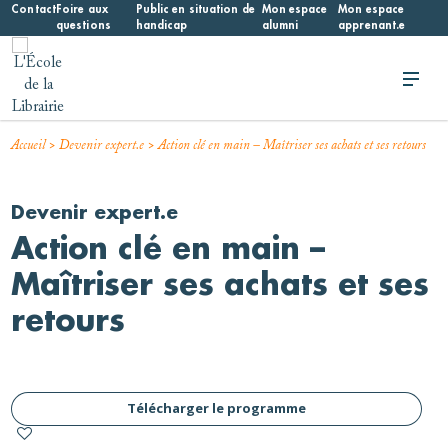
Skip
Contact
Foire aux
Public en situation de
Mon espace
Mon espace
questions
handicap
alumni
apprenant.e
to
content
L'École de la Librairie
L'École de la Librairie – INFL
>
>
Accueil
Devenir expert.e
Action clé en main – Maîtriser ses achats et ses retours
Devenir expert.e
Action clé en main –
Maîtriser ses achats et ses
retours
Télécharger le programme