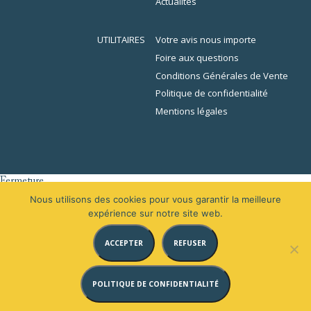
Actualités
UTILITAIRES
Votre avis nous importe
Foire aux questions
Conditions Générales de Vente
Politique de confidentialité
Mentions légales
Fermeture
er
L’École de la Librairie sera fermée du 1
au 16 août 2026 inclus. En
Nous utilisons des cookies pour vous garantir la meilleure
raison des congés, votre demande de devis sera traitée à partir du 31
expérience sur notre site web.
août 2026.
ACCEPTER
REFUSER
Merci de votre compréhension.
Bel été à toutes et tous.
POLITIQUE DE CONFIDENTIALITÉ
x